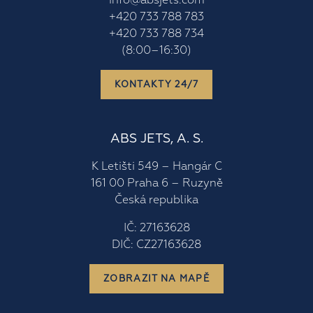
info@absjets.com
+420 733 788 783
+420 733 788 734
(8:00–16:30)
KONTAKTY 24/7
ABS JETS, A. S.
K Letišti 549 – Hangár C
161 00 Praha 6 – Ruzyně
Česká republika
IČ: 27163628
DIČ: CZ27163628
ZOBRAZIT NA MAPĚ