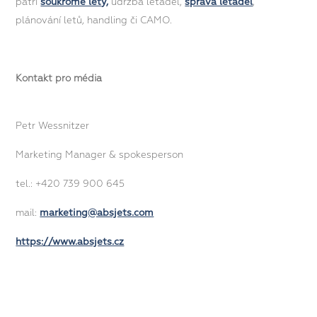
patří
soukromé lety,
údržba letadel,
správa letadel
,
plánování letů, handling či CAMO.
Kontakt pro média
Petr Wessnitzer
Marketing Manager & spokesperson
tel.: +420 739 900 645
mail:
marketing@absjets.com
https://www.absjets.cz