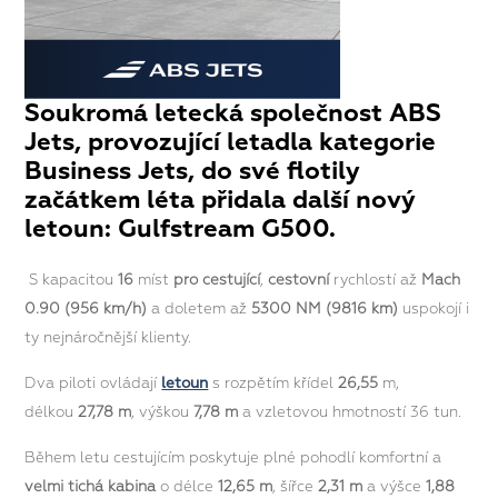
Soukromá letecká společnost ABS
Jets, provozující letadla kategorie
Business Jets, do své flotily
začátkem léta přidala další nový
letoun: Gulfstream G500.
S kapacitou
16
míst
pro cestující
,
cestovní
rychlostí až
Mach
0.90 (956 km/h)
a doletem až
5300 NM (9816 km)
uspokojí i
ty nejnáročnější klienty.
Dva piloti ovládají
letoun
s rozpětím křídel
26,55
m,
délkou
27,78 m
, výškou
7,78 m
a vzletovou hmotností 36 tun.
Během letu cestujícím poskytuje plné pohodlí komfortní a
velmi tichá kabina
o délce
12,65 m
, šířce
2,31 m
a výšce
1,88