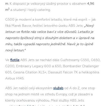
m
. K dispozici je velkorysý úložný prostor s obsahem
4,96
3
m
a studený i teplý catering.
G500 je moderní a komfortní letadlo, které má esprit – jak
říká Marek Bavor, ředitel letového úseku ABS Jets:
„Nový
letoun ve flotile nás velice baví z více důvodů. Letadlo je
naprosto špičkový stroj s dlouhým doletem a v úpravě na
míru, takže vypadá naprosto jediněčně. Navíc je to úplně
nový letoun.“
Ve
flotile
ABS Jets se nachází dále Gulfstreamy G550, G650,
G200, Embraery Legacy 600 a 650, Bombardier Challenger
605, Cessna Citation XLS+, Dassault Falcon 7X a helikoptéra
Airbus H145.
ABS Jet nabízí celý ekosystém
služeb
od A do Z, one stop
shop na jednom místě ve středu Evropy, což je zásadní a
klienty oceňovanou výhodou. Mezi služby ABS Jets