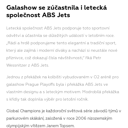
Galashow se zúčastnila i letecká
společnost ABS Jets
Letecká společnost ABS Jets podporuje toto sportovní
odvětví a účastnila se důležitých událostí v letošním roce.
„Rádi a hrdě podporujeme tento elegantní a tradiční sport,
který ale zajímá i moderní diváky a nachází si neustále nové
příznivce, což dokazují čísla návštěvnosti,“ říká Petr
Wessnitzer z ABS Jets.
Jednou z překážek na kolbišti vybudovaném v O2 aréně pro
galashow Prague Playoffs byla i překážka ABS Jets ve
vlastním designu a s leteckým motivem. Modrobílá překážka
s křídly tak doplnila výběr pro letošní ročník.
Global Champions je každoroční světová série závodů týmů v
parkurovém skákání, založená v roce 2006 nizozemským
olympijským vítězem Janem Topsem.