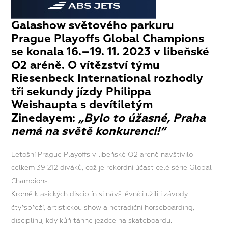
Galashow světového parkuru
Prague Playoffs Global Champions
se konala 16.–19. 11. 2023 v libeňské
O2 aréně. O vítězství týmu
Riesenbeck International rozhodly
tři sekundy jízdy Philippa
Weishaupta s devítiletým
Zinedayem:
„Bylo to úžasné, Praha
nemá na světě konkurenci!“
Letošní Prague Playoffs v libeňské O2 areně navštívilo
celkem 39 212 diváků, což je rekordní účast celé série Global
Champions.
Kromě klasických disciplín si návštěvníci užili i závody
čtyřspřeží, artistickou show a netradiční horseboarding,
disciplínu, kdy kůň táhne jezdce na skateboardu.